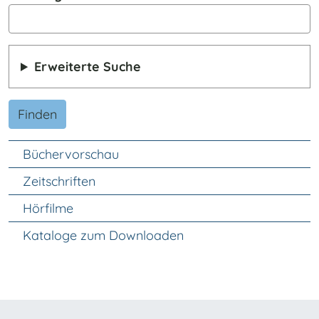
Erweiterte Suche
Finden
Unter Navigation
Büchervorschau
Zeitschriften
Hörfilme
Kataloge zum Downloaden