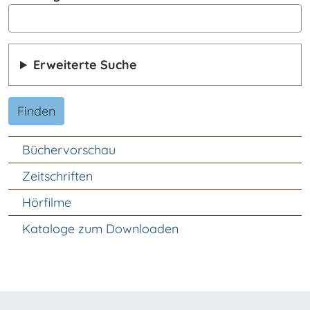
Erweiterte Suche
Finden
Unter Navigation
Büchervorschau
Zeitschriften
Hörfilme
Kataloge zum Downloaden