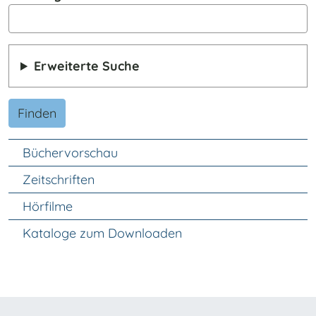
Erweiterte Suche
Finden
Unter Navigation
Büchervorschau
Zeitschriften
Hörfilme
Kataloge zum Downloaden