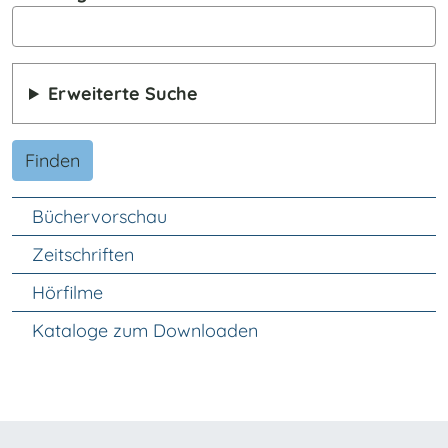
Erweiterte Suche
Finden
Unter Navigation
Büchervorschau
Zeitschriften
Hörfilme
Kataloge zum Downloaden