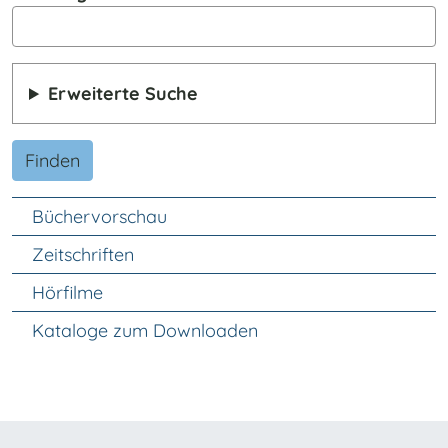
Erweiterte Suche
Finden
Unter Navigation
Büchervorschau
Zeitschriften
Hörfilme
Kataloge zum Downloaden