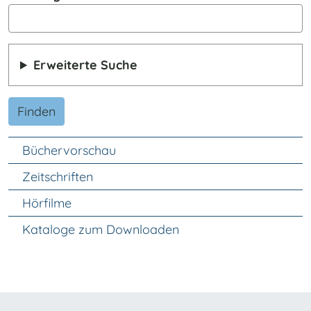
Erweiterte Suche
Finden
Unter Navigation
Büchervorschau
Zeitschriften
Hörfilme
Kataloge zum Downloaden