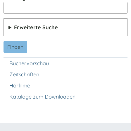
Erweiterte Suche
Finden
Unter Navigation
Büchervorschau
Zeitschriften
Hörfilme
Kataloge zum Downloaden