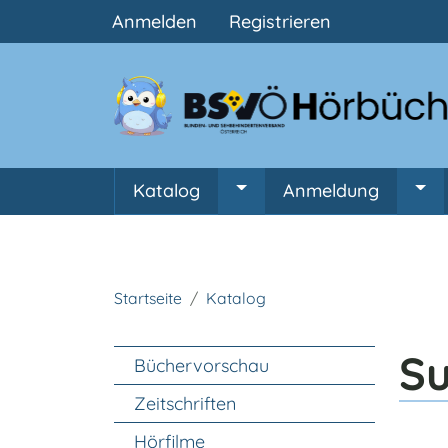
Benutzermenü
Anmelden
Registrieren
Hauptnavigation
Katalog
Anmeldung
Untermenü von Katalog
Unt
Startseite
Katalog
Unter Navigation
S
Büchervorschau
Zeitschriften
Hörfilme