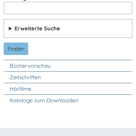
Erweiterte Suche
Finden
Unter Navigation
Büchervorschau
Zeitschriften
Hörfilme
Kataloge zum Downloaden