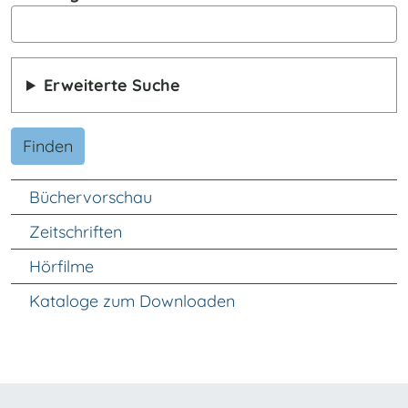
Erweiterte Suche
Finden
Unter Navigation
Büchervorschau
Zeitschriften
Hörfilme
Kataloge zum Downloaden