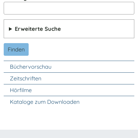
Erweiterte Suche
Finden
Unter Navigation
Büchervorschau
Zeitschriften
Hörfilme
Kataloge zum Downloaden