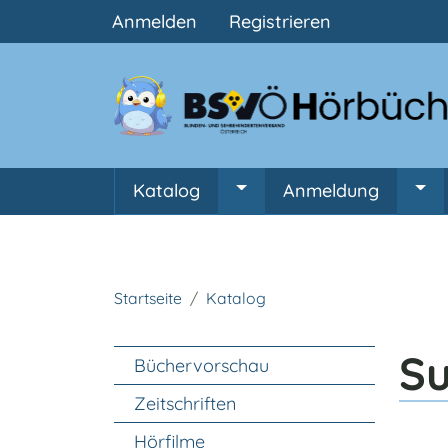
Benutzermenü
Anmelden
Registrieren
Hauptnavigation
Katalog
Anmeldung
Untermenü von Katalog
Unt
Startseite
Katalog
Unter Navigation
S
Büchervorschau
Zeitschriften
Hörfilme