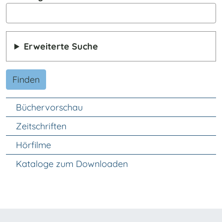
Erweiterte Suche
Finden
Unter Navigation
Büchervorschau
Zeitschriften
Hörfilme
Kataloge zum Downloaden