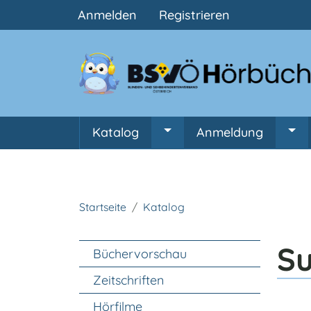
Benutzermenü
Anmelden
Registrieren
Hauptnavigation
Katalog
Anmeldung
Untermenü von Katalog
Unt
Startseite
Katalog
Unter Navigation
S
Büchervorschau
Zeitschriften
Hörfilme