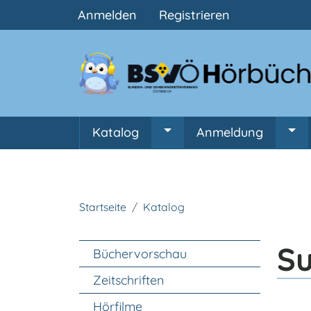
Benutzermenü
Anmelden
Registrieren
Hauptnavigation
Katalog
Anmeldung
Untermenü von Katalog
Unt
Startseite
Katalog
Unter Navigation
S
Büchervorschau
Zeitschriften
Hörfilme