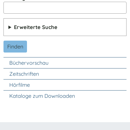
Erweiterte Suche
Finden
Unter Navigation
Büchervorschau
Zeitschriften
Hörfilme
Kataloge zum Downloaden