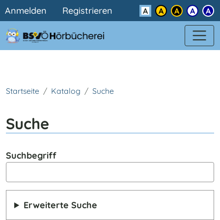
Benutzermenü
Direkt zum Inhalt
Anmelden
Registrieren
Kontrast
Startseite
Katalog
Suche
Suche
Suchbegriff
Erweiterte Suche