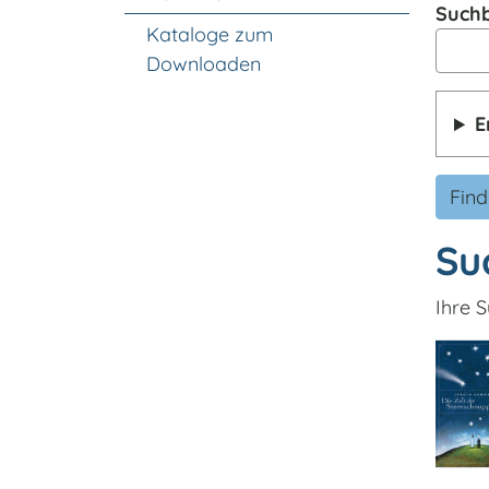
Suchb
Kataloge zum
Downloaden
E
Fin
Su
Ihre S