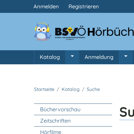
Benutzermenü
Anmelden
Registrieren
Hauptnavigation
Katalog
Anmeldung
Untermenü von Katalog
Unt
Startseite
Katalog
Suche
Unter Navigation
S
Büchervorschau
Zeitschriften
Hörfilme