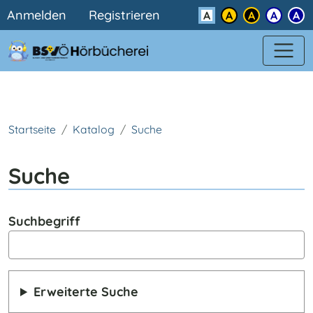
Benutzermenü
Direkt zum Inhalt
Anmelden
Registrieren
Kontrast
Startseite
Katalog
Suche
Suche
Suchbegriff
Erweiterte Suche