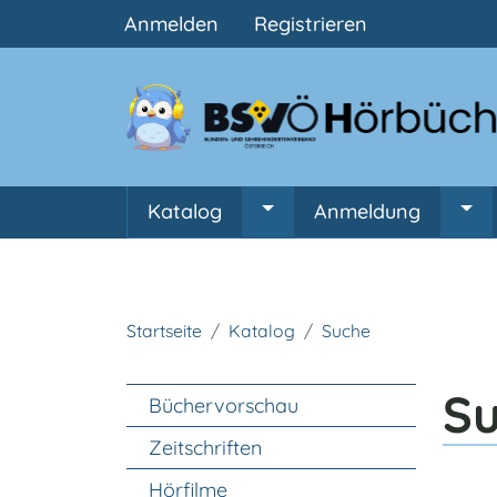
Benutzermenü
Anmelden
Registrieren
Hauptnavigation
Katalog
Anmeldung
Untermenü von Katalog
Unt
Startseite
Katalog
Suche
Unter Navigation
S
Büchervorschau
Zeitschriften
Hörfilme