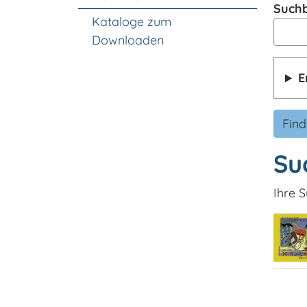
Suchb
Kataloge zum
Downloaden
E
Fin
Su
Ihre S