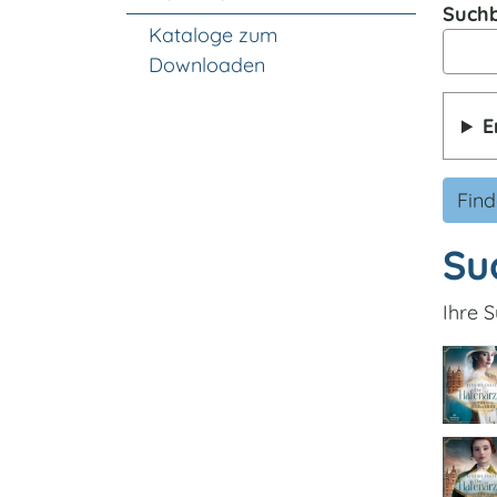
Suchb
Kataloge zum
Downloaden
E
Fin
Su
Ihre S