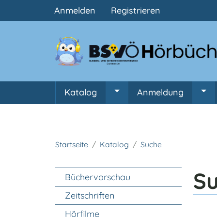
Benutzermenü
Anmelden
Registrieren
Hauptnavigation
Katalog
Anmeldung
Untermenü von Katalog
Unt
Startseite
Katalog
Suche
Unter Navigation
S
Büchervorschau
Zeitschriften
Hörfilme