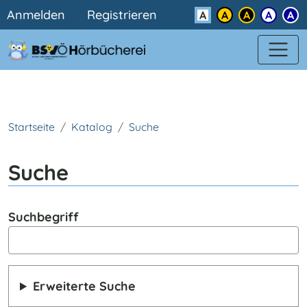
Benutzermenü
Direkt zum Inhalt
Anmelden
Registrieren
Kontrast
Startseite
Katalog
Suche
Suche
Suchbegriff
Erweiterte Suche