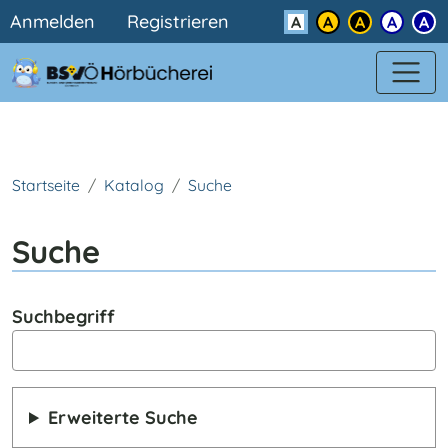
Benutzermenü
Direkt zum Inhalt
Anmelden
Registrieren
Kontrast
Startseite
Katalog
Suche
Suche
Suchbegriff
Erweiterte Suche