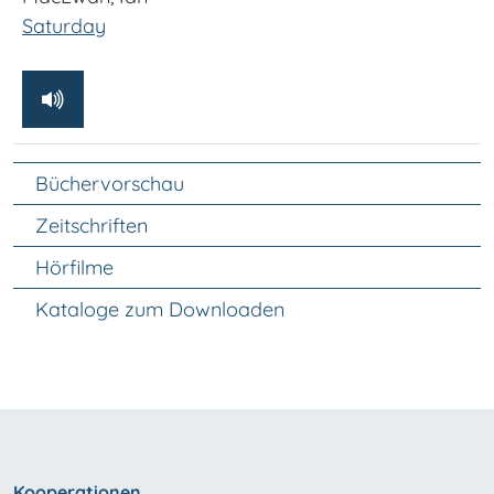
Saturday
Unter Navigation
Büchervorschau
Zeitschriften
Hörfilme
Kataloge zum Downloaden
Kooperationen