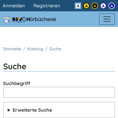
Benutzermenü
Direkt zum Inhalt
Anmelden
Registrieren
Kontrast
Startseite
Katalog
Suche
Suche
Suchbegriff
Erweiterte Suche