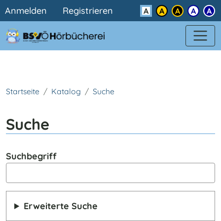
Benutzermenü
Direkt zum Inhalt
Anmelden
Registrieren
Kontrast
Startseite
Katalog
Suche
Suche
Suchbegriff
Erweiterte Suche