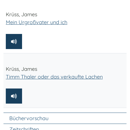
Krüss, James
Mein Urgroßvater und ich
Krüss, James
Timm Thaler oder das verkaufte Lachen
Unter Navigation
Büchervorschau
Zeitschriften