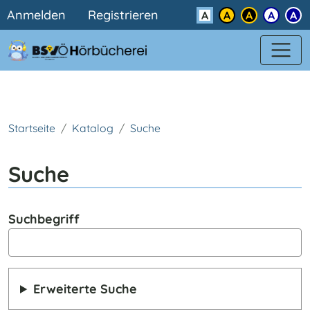
Benutzermenü
Direkt zum Inhalt
Anmelden
Registrieren
Kontrast
Startseite
Katalog
Suche
Suche
Suchbegriff
Erweiterte Suche