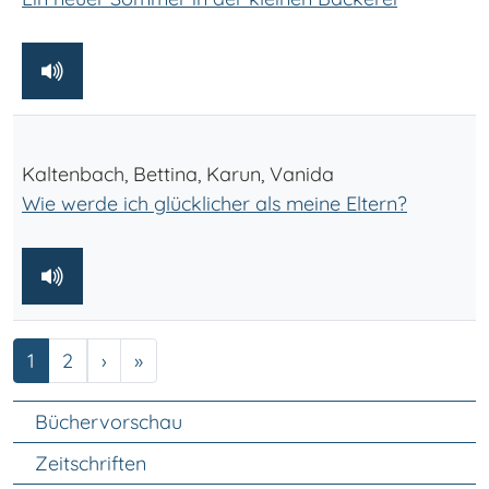
Kaltenbach, Bettina, Karun, Vanida
Wie werde ich glücklicher als meine Eltern?
Seite
Seite
Nächste Seite
Letzte Seite
1
2
›
»
Unter Navigation
Büchervorschau
Zeitschriften