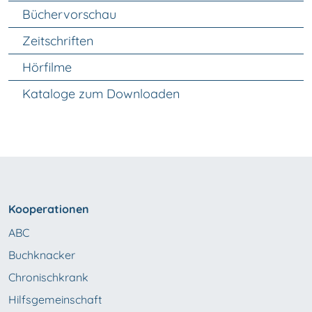
Unter Navigation
Büchervorschau
Zeitschriften
Hörfilme
Kataloge zum Downloaden
Kooperationen
ABC
Buchknacker
Chronischkrank
Hilfsgemeinschaft