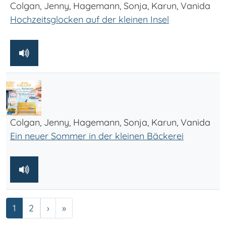
Colgan, Jenny, Hagemann, Sonja, Karun, Vanida
Hochzeitsglocken auf der kleinen Insel
Colgan, Jenny, Hagemann, Sonja, Karun, Vanida
Ein neuer Sommer in der kleinen Bäckerei
Seite
Seite
Nächste Seite
Letzte Seite
1
2
›
»