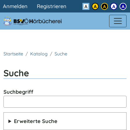
Benutzermenü
Direkt zum Inhalt
Anmelden
Registrieren
Kontrast
Startseite
Katalog
Suche
Suche
Suchbegriff
Erweiterte Suche