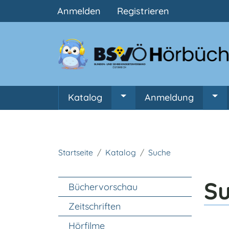
Benutzermenü
Anmelden
Registrieren
Hauptnavigation
Katalog
Anmeldung
Untermenü von Katalog
Unt
Startseite
Katalog
Suche
Unter Navigation
S
Büchervorschau
Zeitschriften
Hörfilme