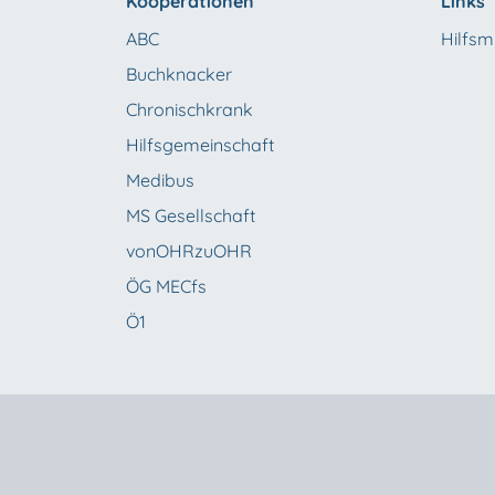
Kooperationen
Links
ABC
Hilfsmi
Buchknacker
Chronischkrank
Hilfsgemeinschaft
Medibus
MS Gesellschaft
vonOHRzuOHR
ÖG MECfs
Ö1