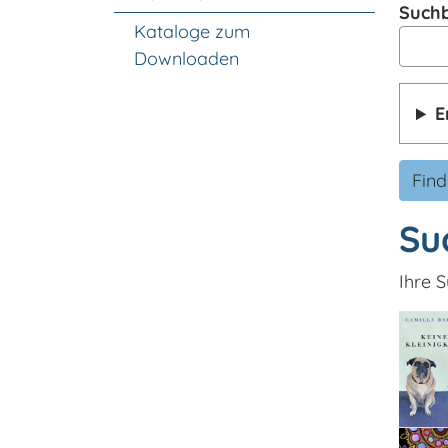
Suchb
Kataloge zum
Downloaden
E
Fin
Su
Ihre S