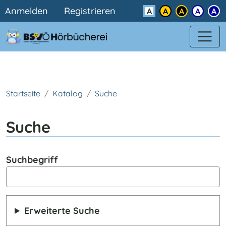
Benutzermenü
Direkt zum Inhalt
Anmelden
Registrieren
Kontrast
Startseite
Katalog
Suche
Suche
Suchbegriff
Erweiterte Suche