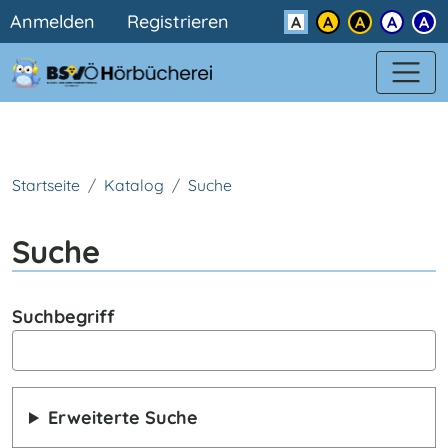
Benutzermenü
Direkt zum Inhalt
Anmelden
Registrieren
Kontrast
Startseite
Katalog
Suche
Suche
Suchbegriff
Erweiterte Suche