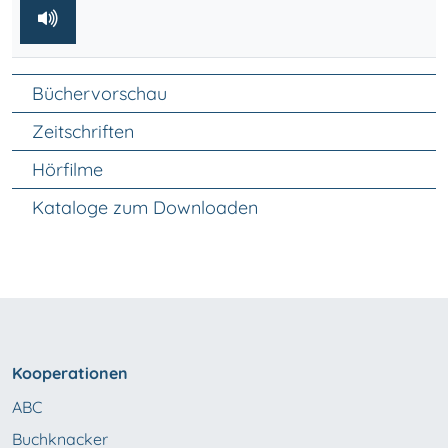
Unter Navigation
Büchervorschau
Zeitschriften
Hörfilme
Kataloge zum Downloaden
Kooperationen
ABC
Buchknacker