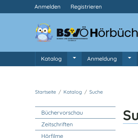
Benutzermenü
Anmelden
Registrieren
Hauptnavigation
Katalog
Anmeldung
Untermenü von Katalog
Unt
Startseite
Katalog
Suche
Unter Navigation
S
Büchervorschau
Zeitschriften
Hörfilme