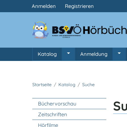
Benutzermenü
Anmelden
Registrieren
Hauptnavigation
Katalog
Anmeldung
Untermenü von Katalog
Unt
Startseite
Katalog
Suche
Unter Navigation
S
Büchervorschau
Zeitschriften
Hörfilme