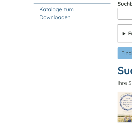
Suchb
Kataloge zum
Downloaden
E
Fin
Su
Ihre S